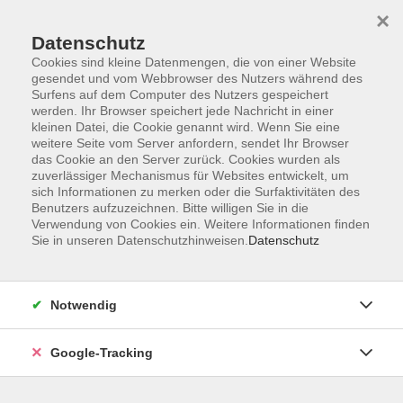
×
Datenschutz
Cookies sind kleine Datenmengen, die von einer Website
gesendet und vom Webbrowser des Nutzers während des
Surfens auf dem Computer des Nutzers gespeichert
Skip to main content
werden. Ihr Browser speichert jede Nachricht in einer
kleinen Datei, die Cookie genannt wird. Wenn Sie eine
weitere Seite vom Server anfordern, sendet Ihr Browser
Der Kurs konnte nicht gefunden werden.
das Cookie an den Server zurück. Cookies wurden als
zuverlässiger Mechanismus für Websites entwickelt, um
sich Informationen zu merken oder die Surfaktivitäten des
Benutzers aufzuzeichnen. Bitte willigen Sie in die
Verwendung von Cookies ein. Weitere Informationen finden
Sie in unseren Datenschutzhinweisen.
Datenschutz
AGB
Datenschutzerklärung
Barrierefreiheitserklärung
Notwendig
Widerrufsbelehrung
Impressum
Google-Tracking
Widerruf