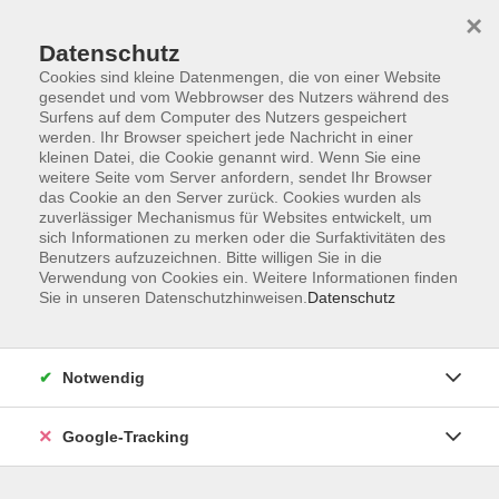
×
Datenschutz
Cookies sind kleine Datenmengen, die von einer Website
gesendet und vom Webbrowser des Nutzers während des
Surfens auf dem Computer des Nutzers gespeichert
Skip to main content
werden. Ihr Browser speichert jede Nachricht in einer
kleinen Datei, die Cookie genannt wird. Wenn Sie eine
weitere Seite vom Server anfordern, sendet Ihr Browser
Der Kurs konnte nicht gefunden werden.
das Cookie an den Server zurück. Cookies wurden als
zuverlässiger Mechanismus für Websites entwickelt, um
sich Informationen zu merken oder die Surfaktivitäten des
Benutzers aufzuzeichnen. Bitte willigen Sie in die
Verwendung von Cookies ein. Weitere Informationen finden
Sie in unseren Datenschutzhinweisen.
Datenschutz
AGB
Datenschutzerklärung
Barrierefreiheitserklärung
Notwendig
Widerrufsbelehrung
Impressum
Google-Tracking
Widerruf