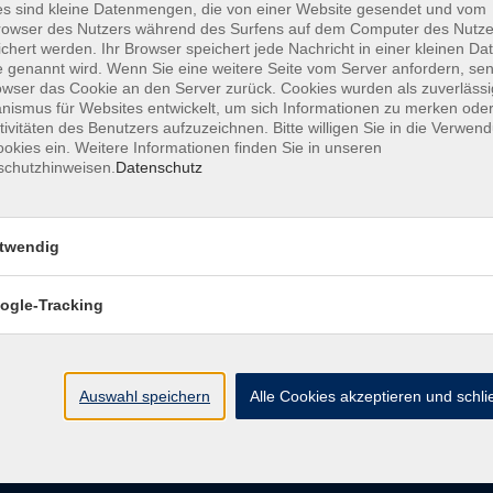
s sind kleine Datenmengen, die von einer Website gesendet und vom
owser des Nutzers während des Surfens auf dem Computer des Nutze
chert werden. Ihr Browser speichert jede Nachricht in einer kleinen Dat
AGB
Datenschutzerklärung
Barrierefreiheitserk
 genannt wird. Wenn Sie eine weitere Seite vom Server anfordern, se
owser das Cookie an den Server zurück. Cookies wurden als zuverlässi
ismus für Websites entwickelt, um sich Informationen zu merken oder
tivitäten des Benutzers aufzuzeichnen. Bitte willigen Sie in die Verwen
okies ein. Weitere Informationen finden Sie in unseren
schutzhinweisen.
Datenschutz
e
Kontakt
twendig
ht
Ludwigstraße 7
95028 Hof
ogle-Tracking
Anfahrt
info@vhshoferland.de
Telefon: 09281 7145-0
bote
Auswahl speichern
Alle Cookies akzeptieren und schl
Social Media