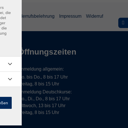
rs
ei, die
lärung
Widerrufsbelehrung
Impressum
Widerruf
ndet
ger
 die
dung
Öffnungszeiten
Anmeldung allgemein:
Mo. bis Do., 8 bis 17 Uhr
Freitag, 8 bis 15 Uhr
Anmeldung Deutschkurse:
Mo., Di., Do., 8 bis 17 Uhr
ießen
MIttwoch, 13 bis 17 Uhr
Freitag, 8 bis 15 Uhr