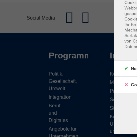
Cookie
Webbr
gespei
Social Media
Cookie
Ihr Br
Mechan
Surfak
von Co
Daten
Programm
Inhalt
No
Politik,
Kursübersic
Gesellschaft,
Musikschule
Go
Umwelt
Projekte
Integration
Service
Beruf
Stellenange
und
Kontakt/
Digitales
Über
Angebote für
uns
Unternehmen