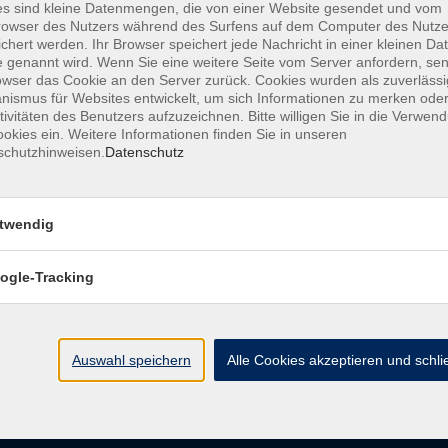
s sind kleine Datenmengen, die von einer Website gesendet und vom
owser des Nutzers während des Surfens auf dem Computer des Nutze
chert werden. Ihr Browser speichert jede Nachricht in einer kleinen Dat
AGB
Datenschutzerklärung
Barrierefreiheitserk
 genannt wird. Wenn Sie eine weitere Seite vom Server anfordern, se
owser das Cookie an den Server zurück. Cookies wurden als zuverlässi
ismus für Websites entwickelt, um sich Informationen zu merken oder
tivitäten des Benutzers aufzuzeichnen. Bitte willigen Sie in die Verwen
okies ein. Weitere Informationen finden Sie in unseren
schutzhinweisen.
Datenschutz
e
Kontakt
twendig
ht
Ludwigstraße 7
95028 Hof
ogle-Tracking
Anfahrt
info@vhshoferland.de
Telefon: 09281 7145-0
bote
Auswahl speichern
Alle Cookies akzeptieren und schl
Social Media