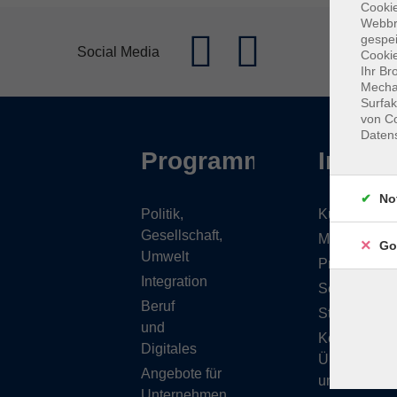
Cookie
Webbr
gespei
Social Media
Cookie
Ihr Br
Mechan
Surfak
von Co
Daten
Programm
Inhalt
No
Politik,
Kursübersic
Gesellschaft,
Musikschule
Go
Umwelt
Projekte
Integration
Service
Beruf
Stellenange
und
Kontakt/
Digitales
Über
Angebote für
uns
Unternehmen