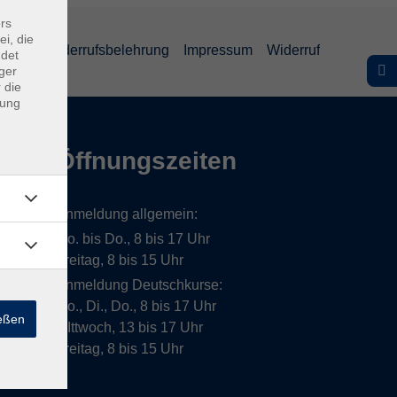
rs
ei, die
lärung
Widerrufsbelehrung
Impressum
Widerruf
ndet
ger
 die
dung
Öffnungszeiten
Anmeldung allgemein:
Mo. bis Do., 8 bis 17 Uhr
Freitag, 8 bis 15 Uhr
Anmeldung Deutschkurse:
Mo., Di., Do., 8 bis 17 Uhr
ießen
MIttwoch, 13 bis 17 Uhr
Freitag, 8 bis 15 Uhr