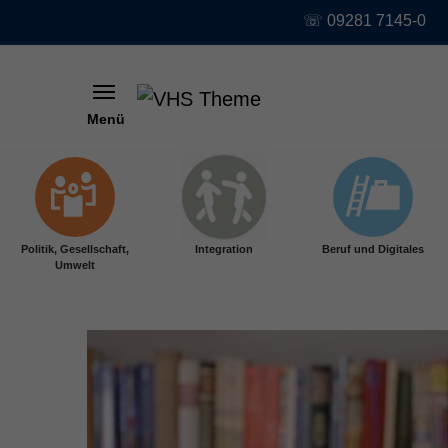
☏ 09281 7145-0
Menü
Skip to main content
Politik, Gesellschaft,
Integration
Beruf und Digitales
Umwelt