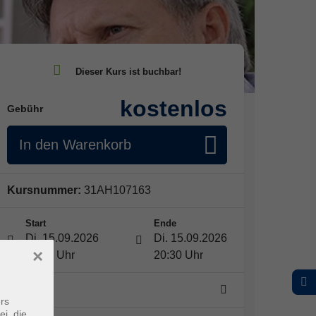
kostenlos
Gebühr
In den Warenkorb
Kursnummer:
31AH107163
Start
Ende
Di. 15.09.2026
Di. 15.09.2026
×
19:00 Uhr
20:30 Uhr
1 Termin
rs
ei, die