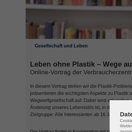
Sie sind hier:
Gesellschaft und Leben
Leben ohne Plastik – Wege au
Online-Vortrag der Verbraucherzent
In diesem Vortrag stellen wir die Plastik-Proble
präsentieren die wichtigsten Aspekte zu Plastik 
Wegwerfgesellschaft auf. Dabei wird erkennbar, 
Änderung unseres Lebensstils ist, in dem wir mit
Dat
Zielgruppe: Alle Interessierten ab 16 Jahren
Cookie
Webbr
gespei
Der Vortrag findet in Kooperation mit der Energi