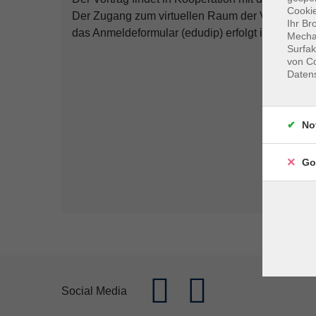
Cookie
Der Zugang zum virtuellen Raum der Veranstaltu
Ihr Br
das Anmeldeformular (edudip) erfolgt ist.
Mechan
Surfak
von Co
Daten
No
Go
Social Media