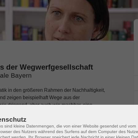
s der Wegwerfgesellschaft
rale Bayern
matik in den größeren Rahmen der Nachhaltigkeit,
und zeigen beispielhaft Wege aus der
wie dringend, aber auch wie machbar, eine
 weniger Plastik gesünder leben.
enschutz
s sind kleine Datenmengen, die von einer Website gesendet und vom
owser des Nutzers während des Surfens auf dem Computer des Nutze
chert werden. Ihr Browser speichert jede Nachricht in einer kleinen Dat
eberatung der Verbraucherzentrale Bayern statt.