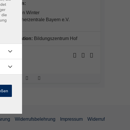
Dozent*in:
ndet
ger
Dr. Maiken Winter
 die
Verbraucherzentrale Bayern e.V.
dung
Organisation:
Bildungszentrum Hof
Ort:
Online
ießen
lärung
Widerrufsbelehrung
Impressum
Widerruf