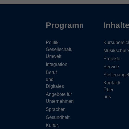
Programm
Inhalt
Politik,
Kursübersic
Gesellschaft,
Musikschule
Umwelt
Projekte
Integration
Service
Beruf
Stellenange
und
Kontakt/
Digitales
Über
Angebote für
uns
Unternehmen
Sprachen
Gesundheit
Kultur,