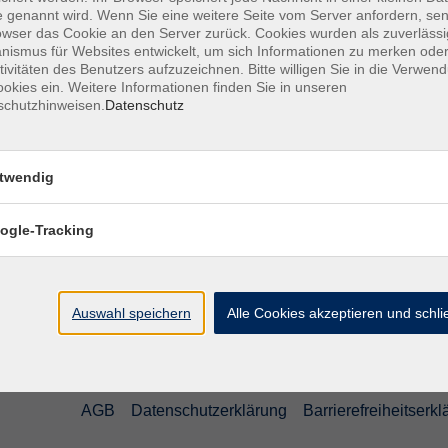
 genannt wird. Wenn Sie eine weitere Seite vom Server anfordern, se
ng ist erst möglich, nachdem die Anmeldung über
owser das Cookie an den Server zurück. Cookies wurden als zuverlässi
ismus für Websites entwickelt, um sich Informationen zu merken oder
tivitäten des Benutzers aufzuzeichnen. Bitte willigen Sie in die Verwen
okies ein. Weitere Informationen finden Sie in unseren
schutzhinweisen.
Datenschutz
twendig
ogle-Tracking
Auswahl speichern
Alle Cookies akzeptieren und schl
AGB
Datenschutzerklärung
Barrierefreiheitserk