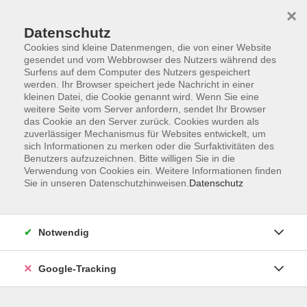
×
Datenschutz
Cookies sind kleine Datenmengen, die von einer Website
gesendet und vom Webbrowser des Nutzers während des
Surfens auf dem Computer des Nutzers gespeichert
Skip to main content
werden. Ihr Browser speichert jede Nachricht in einer
kleinen Datei, die Cookie genannt wird. Wenn Sie eine
weitere Seite vom Server anfordern, sendet Ihr Browser
Der Kurs konnte nicht gefunden werden.
das Cookie an den Server zurück. Cookies wurden als
zuverlässiger Mechanismus für Websites entwickelt, um
sich Informationen zu merken oder die Surfaktivitäten des
Benutzers aufzuzeichnen. Bitte willigen Sie in die
Verwendung von Cookies ein. Weitere Informationen finden
Sie in unseren Datenschutzhinweisen.
Datenschutz
AGB
Datenschutzerklärung
Barrierefreiheitserklärung
Notwendig
Widerrufsbelehrung
Impressum
Google-Tracking
Widerruf