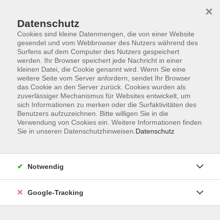
×
Datenschutz
Cookies sind kleine Datenmengen, die von einer Website
gesendet und vom Webbrowser des Nutzers während des
Surfens auf dem Computer des Nutzers gespeichert
Skip to main content
werden. Ihr Browser speichert jede Nachricht in einer
kleinen Datei, die Cookie genannt wird. Wenn Sie eine
weitere Seite vom Server anfordern, sendet Ihr Browser
Der Kurs konnte nicht gefunden werden.
das Cookie an den Server zurück. Cookies wurden als
zuverlässiger Mechanismus für Websites entwickelt, um
sich Informationen zu merken oder die Surfaktivitäten des
Benutzers aufzuzeichnen. Bitte willigen Sie in die
Verwendung von Cookies ein. Weitere Informationen finden
Sie in unseren Datenschutzhinweisen.
Datenschutz
AGB
Datenschutzerklärung
Barrierefreiheitserklärung
Notwendig
Widerrufsbelehrung
Impressum
Google-Tracking
Widerruf