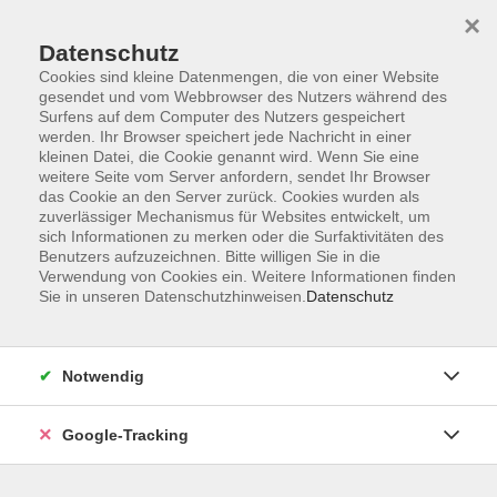
×
Datenschutz
Cookies sind kleine Datenmengen, die von einer Website
gesendet und vom Webbrowser des Nutzers während des
Surfens auf dem Computer des Nutzers gespeichert
Skip to main content
werden. Ihr Browser speichert jede Nachricht in einer
kleinen Datei, die Cookie genannt wird. Wenn Sie eine
weitere Seite vom Server anfordern, sendet Ihr Browser
Der Kurs konnte nicht gefunden werden.
das Cookie an den Server zurück. Cookies wurden als
zuverlässiger Mechanismus für Websites entwickelt, um
sich Informationen zu merken oder die Surfaktivitäten des
Benutzers aufzuzeichnen. Bitte willigen Sie in die
Verwendung von Cookies ein. Weitere Informationen finden
Sie in unseren Datenschutzhinweisen.
Datenschutz
AGB
Datenschutzerklärung
Barrierefreiheitserklärung
Notwendig
Widerrufsbelehrung
Impressum
Google-Tracking
Widerruf