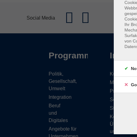
Cookie
Webbr
gespei
Social Media
Cookie
Ihr Br
Mechan
Surfak
von Co
Daten
Programm
Inhalt
No
Politik,
Kursübersic
Gesellschaft,
Musikschule
Go
Umwelt
Projekte
Integration
Service
Beruf
Stellenange
und
Kontakt/
Digitales
Über
Angebote für
uns
Unternehmen