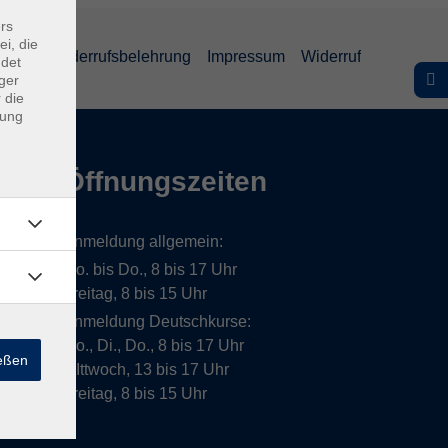
rs
ei, die
lärung
Widerrufsbelehrung
Impressum
Widerruf
ndet
ger
 die
dung
Öffnungszeiten
Anmeldung allgemein:
Mo. bis Do., 8 bis 17 Uhr
Freitag, 8 bis 15 Uhr
Anmeldung Deutschkurse:
Mo., Di., Do., 8 bis 17 Uhr
ießen
MIttwoch, 13 bis 17 Uhr
Freitag, 8 bis 15 Uhr