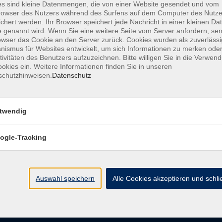
s sind kleine Datenmengen, die von einer Website gesendet und vom
owser des Nutzers während des Surfens auf dem Computer des Nutze
chert werden. Ihr Browser speichert jede Nachricht in einer kleinen Dat
AGB
Datenschutzerklärung
Barrierefreiheitserk
 genannt wird. Wenn Sie eine weitere Seite vom Server anfordern, se
owser das Cookie an den Server zurück. Cookies wurden als zuverlässi
ismus für Websites entwickelt, um sich Informationen zu merken oder
tivitäten des Benutzers aufzuzeichnen. Bitte willigen Sie in die Verwen
okies ein. Weitere Informationen finden Sie in unseren
schutzhinweisen.
Datenschutz
e
Kontakt
twendig
ht
Ludwigstraße 7
95028 Hof
ogle-Tracking
Anfahrt
info@vhshoferland.de
Telefon: 09281 7145-0
bote
Auswahl speichern
Alle Cookies akzeptieren und schl
Social Media