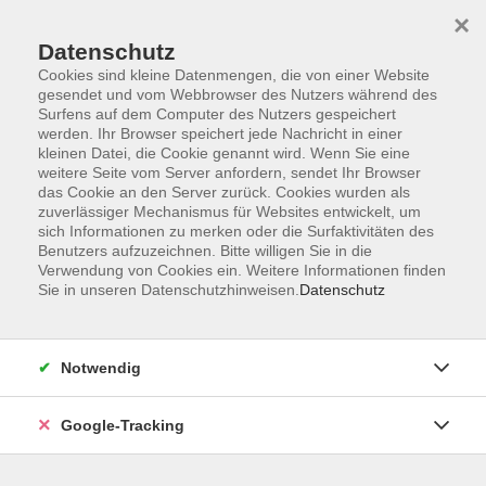
×
Datenschutz
Cookies sind kleine Datenmengen, die von einer Website
gesendet und vom Webbrowser des Nutzers während des
Surfens auf dem Computer des Nutzers gespeichert
Skip to main content
werden. Ihr Browser speichert jede Nachricht in einer
kleinen Datei, die Cookie genannt wird. Wenn Sie eine
weitere Seite vom Server anfordern, sendet Ihr Browser
Der Kurs konnte nicht gefunden werden.
das Cookie an den Server zurück. Cookies wurden als
zuverlässiger Mechanismus für Websites entwickelt, um
sich Informationen zu merken oder die Surfaktivitäten des
Benutzers aufzuzeichnen. Bitte willigen Sie in die
Verwendung von Cookies ein. Weitere Informationen finden
Sie in unseren Datenschutzhinweisen.
Datenschutz
AGB
Datenschutzerklärung
Barrierefreiheitserklärung
Notwendig
Widerrufsbelehrung
Impressum
Google-Tracking
Widerruf