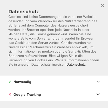
×
Datenschutz
Cookies sind kleine Datenmengen, die von einer Website
gesendet und vom Webbrowser des Nutzers während des
Surfens auf dem Computer des Nutzers gespeichert
Skip to main content
werden. Ihr Browser speichert jede Nachricht in einer
kleinen Datei, die Cookie genannt wird. Wenn Sie eine
weitere Seite vom Server anfordern, sendet Ihr Browser
Der Kurs konnte nicht gefunden werden.
das Cookie an den Server zurück. Cookies wurden als
zuverlässiger Mechanismus für Websites entwickelt, um
sich Informationen zu merken oder die Surfaktivitäten des
Benutzers aufzuzeichnen. Bitte willigen Sie in die
Verwendung von Cookies ein. Weitere Informationen finden
Sie in unseren Datenschutzhinweisen.
Datenschutz
AGB
Datenschutzerklärung
Barrierefreiheitserklärung
Notwendig
Widerrufsbelehrung
Impressum
Google-Tracking
Widerruf