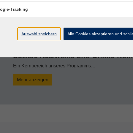
Digitale Kompetenz für die Ge
ogle-Tracking
In einer zunehmend vernetzten Welt ist es essenziell, da
Möglichkeiten der digitalen Medien für sich entdecken 
Auswahl speichern
Alle Cookies akzeptieren und schl
darauf ab, diese Altersgruppe mit den neuen Medien vert
Kenntnisse und das Vertrauen zu vermitteln, um in der dig
Soziale Netzwerke und Online-Ko
Ein Kernbereich unseres Programms…
Mehr anzeigen