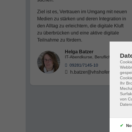
Ziel ist es, Vertrauen im Umgang mit neuen
Medien zu stärken und deren Integration in
den Alltag zu erleichtern, die digitale Kluft
zu überbrücken und eine aktive digitale
Teilnahme zu fördern.
Helga Batzer
Dat
IT-Abendkurse, Berufliche Bildung
Cookie
09281/7145-10
Webbr
h.batzer@vhshoferland.de
gespei
Cookie
Ihr Br
Mechan
Surfak
von Co
Daten
No