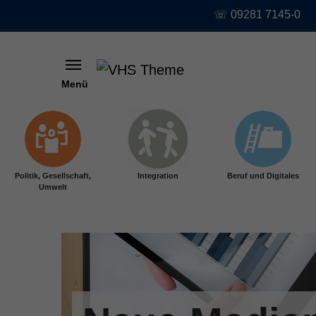
☏ 09281 7145-0
Menü
Skip to main content
Politik, Gesellschaft,
Integration
Beruf und Digitales
Umwelt