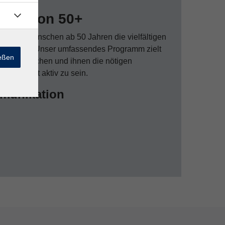
neration 50+
ss auch Menschen ab 50 Jahren die vielfältigen
und nutzen. Unser umfassendes Programm zielt
ießen
raut zu machen und ihnen die nötigen
italen Welt aktiv zu sein.
mmunikation