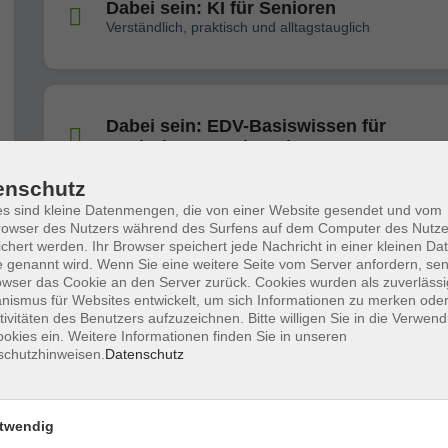
Dabei sein: KI für Senioren
Verständlich, praktisch und alltagstauglich
Dabei sein: EDV-Basiswissen für
Seniorinnen und Senioren
enschutz
s sind kleine Datenmengen, die von einer Website gesendet und vom
owser des Nutzers während des Surfens auf dem Computer des Nutze
Dabei sein: EDV-Basiswissen für ältere
chert werden. Ihr Browser speichert jede Nachricht in einer kleinen Dat
Menschen
 genannt wird. Wenn Sie eine weitere Seite vom Server anfordern, se
Nur das Wichtigste einfach erklärt
owser das Cookie an den Server zurück. Cookies wurden als zuverlässi
ismus für Websites entwickelt, um sich Informationen zu merken oder
tivitäten des Benutzers aufzuzeichnen. Bitte willigen Sie in die Verwen
okies ein. Weitere Informationen finden Sie in unseren
schutzhinweisen.
Datenschutz
Dabei sein: Ordner und Dateien einfach
verwalten
PC-Workshop für Seniorinnen und Senioren
twendig