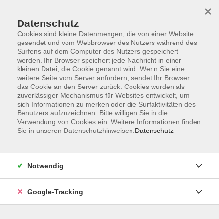
×
Datenschutz
Cookies sind kleine Datenmengen, die von einer Website
gesendet und vom Webbrowser des Nutzers während des
Surfens auf dem Computer des Nutzers gespeichert
Skip to main content
werden. Ihr Browser speichert jede Nachricht in einer
kleinen Datei, die Cookie genannt wird. Wenn Sie eine
weitere Seite vom Server anfordern, sendet Ihr Browser
Der Kurs konnte nicht gefunden werden.
das Cookie an den Server zurück. Cookies wurden als
zuverlässiger Mechanismus für Websites entwickelt, um
sich Informationen zu merken oder die Surfaktivitäten des
Benutzers aufzuzeichnen. Bitte willigen Sie in die
Verwendung von Cookies ein. Weitere Informationen finden
Sie in unseren Datenschutzhinweisen.
Datenschutz
AGB
Datenschutzerklärung
Barrierefreiheitserklärung
Notwendig
Widerrufsbelehrung
Impressum
Google-Tracking
Widerruf