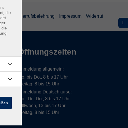
rs
ei, die
lärung
Widerrufsbelehrung
Impressum
Widerruf
ndet
ger
 die
dung
Öffnungszeiten
Anmeldung allgemein:
Mo. bis Do., 8 bis 17 Uhr
Freitag, 8 bis 15 Uhr
Anmeldung Deutschkurse:
Mo., Di., Do., 8 bis 17 Uhr
ießen
MIttwoch, 13 bis 17 Uhr
Freitag, 8 bis 15 Uhr