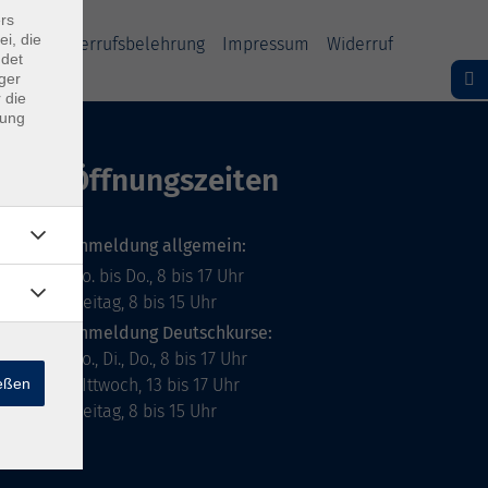
rs
ei, die
ärung
Widerrufsbelehrung
Impressum
Widerruf
ndet
ger
 die
dung
Öffnungszeiten
Anmeldung allgemein:
Mo. bis Do., 8 bis 17 Uhr
Freitag, 8 bis 15 Uhr
Anmeldung Deutschkurse:
Mo., Di., Do., 8 bis 17 Uhr
ießen
MIttwoch, 13 bis 17 Uhr
Freitag, 8 bis 15 Uhr