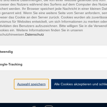
s sind kleine Datenmengen, die von einer Website gesendet und vom
owser des Nutzers während des Surfens auf dem Computer des Nutze
chert werden. Ihr Browser speichert jede Nachricht in einer kleinen Dat
AGB
Datenschutzerklärung
Barrierefreiheitserkl
 genannt wird. Wenn Sie eine weitere Seite vom Server anfordern, se
owser das Cookie an den Server zurück. Cookies wurden als zuverlässi
ismus für Websites entwickelt, um sich Informationen zu merken oder
tivitäten des Benutzers aufzuzeichnen. Bitte willigen Sie in die Verwen
okies ein. Weitere Informationen finden Sie in unseren
schutzhinweisen.
Datenschutz
Kontakt
twendig
ht
Ludwigstraße 7
95028 Hof
ogle-Tracking
Anfahrt
info@vhshoferland.de
Telefon: 09281 7145-0
bote
Auswahl speichern
Alle Cookies akzeptieren und schl
Social Media