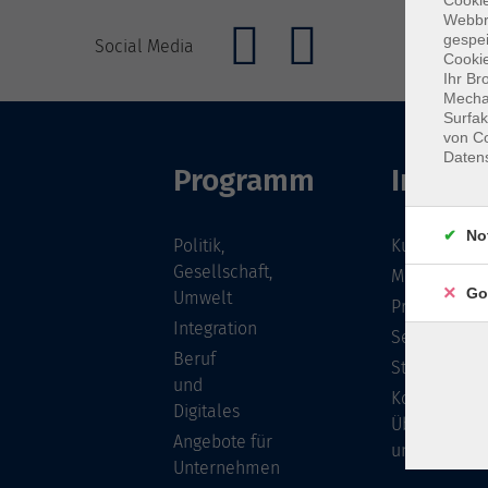
Cookie
Webbr
gespei
Social Media
Cookie
Ihr Br
Mechan
Surfak
von Co
Daten
Programm
Inhalte
No
Politik,
Kursübersic
Gesellschaft,
Musikschule
Go
Umwelt
Projekte
Integration
Service
Beruf
Stellenange
und
Kontakt/
Digitales
Über
Angebote für
uns
Unternehmen