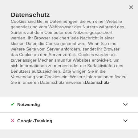
×
Datenschutz
Cookies sind kleine Datenmengen, die von einer Website
gesendet und vom Webbrowser des Nutzers während des
Surfens auf dem Computer des Nutzers gespeichert
Skip to main content
werden. Ihr Browser speichert jede Nachricht in einer
kleinen Datei, die Cookie genannt wird. Wenn Sie eine
weitere Seite vom Server anfordern, sendet Ihr Browser
Der Kurs konnte nicht gefunden werden.
das Cookie an den Server zurück. Cookies wurden als
zuverlässiger Mechanismus für Websites entwickelt, um
sich Informationen zu merken oder die Surfaktivitäten des
Benutzers aufzuzeichnen. Bitte willigen Sie in die
Verwendung von Cookies ein. Weitere Informationen finden
Sie in unseren Datenschutzhinweisen.
Datenschutz
AGB
Datenschutzerklärung
Barrierefreiheitserklärung
Notwendig
Widerrufsbelehrung
Impressum
Google-Tracking
Widerruf