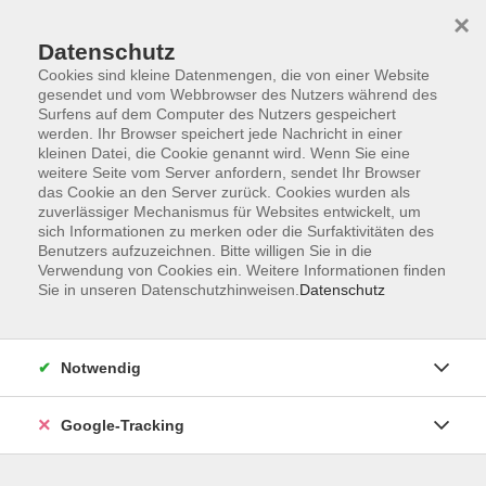
×
Datenschutz
Cookies sind kleine Datenmengen, die von einer Website
gesendet und vom Webbrowser des Nutzers während des
Surfens auf dem Computer des Nutzers gespeichert
Skip to main content
werden. Ihr Browser speichert jede Nachricht in einer
kleinen Datei, die Cookie genannt wird. Wenn Sie eine
weitere Seite vom Server anfordern, sendet Ihr Browser
Der Kurs konnte nicht gefunden werden.
das Cookie an den Server zurück. Cookies wurden als
zuverlässiger Mechanismus für Websites entwickelt, um
sich Informationen zu merken oder die Surfaktivitäten des
Benutzers aufzuzeichnen. Bitte willigen Sie in die
Verwendung von Cookies ein. Weitere Informationen finden
Sie in unseren Datenschutzhinweisen.
Datenschutz
AGB
Datenschutzerklärung
Barrierefreiheitserklärung
Notwendig
Widerrufsbelehrung
Impressum
Google-Tracking
Widerruf