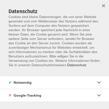
×
Datenschutz
Cookies sind kleine Datenmengen, die von einer Website
gesendet und vom Webbrowser des Nutzers während des
Surfens auf dem Computer des Nutzers gespeichert
Skip to main content
werden. Ihr Browser speichert jede Nachricht in einer
kleinen Datei, die Cookie genannt wird. Wenn Sie eine
weitere Seite vom Server anfordern, sendet Ihr Browser
Der Kurs konnte nicht gefunden werden.
das Cookie an den Server zurück. Cookies wurden als
zuverlässiger Mechanismus für Websites entwickelt, um
sich Informationen zu merken oder die Surfaktivitäten des
Benutzers aufzuzeichnen. Bitte willigen Sie in die
Verwendung von Cookies ein. Weitere Informationen finden
AGB
Sie in unseren Datenschutzhinweisen.
Datenschutz
Datenschutzerklärung
Barrierefreiheitserklärung
Notwendig
Widerrufsbelehrung
Impressum
Google-Tracking
Widerruf