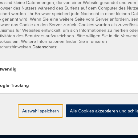
s sind kleine Datenmengen, die von einer Website gesendet und vom
owser des Nutzers während des Surfens auf dem Computer des Nutze
chert werden. Ihr Browser speichert jede Nachricht in einer kleinen Dat
AGB
Datenschutzerklärung
Barrierefreiheitserk
 genannt wird. Wenn Sie eine weitere Seite vom Server anfordern, se
owser das Cookie an den Server zurück. Cookies wurden als zuverlässi
ismus für Websites entwickelt, um sich Informationen zu merken oder
tivitäten des Benutzers aufzuzeichnen. Bitte willigen Sie in die Verwen
okies ein. Weitere Informationen finden Sie in unseren
schutzhinweisen.
Datenschutz
e
Kontakt
twendig
ht
Ludwigstraße 7
95028 Hof
ogle-Tracking
Anfahrt
info@vhshoferland.de
Telefon: 09281 7145-0
bote
Auswahl speichern
Alle Cookies akzeptieren und schl
Social Media