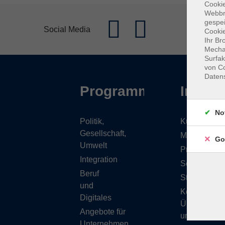
Cookie
Webbr
gespei
Social Media
Cookie
Ihr Br
Mechan
Surfak
von Co
Daten
Programm
Inhalt
No
Politik,
Kursübersic
Gesellschaft,
Musikschule
Go
Umwelt
Projekte
Integration
Service
Beruf
Stellenange
und
Kontakt/
Digitales
Über
Angebote für
uns
Unternehmen