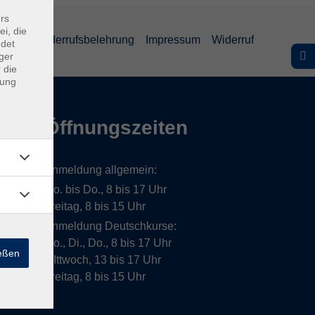
rs
ei, die
lärung
Widerrufsbelehrung
Impressum
Widerruf
ndet
ger
 die
dung
Öffnungszeiten
Anmeldung allgemein:
Mo. bis Do., 8 bis 17 Uhr
Freitag, 8 bis 15 Uhr
Anmeldung Deutschkurse:
Mo., Di., Do., 8 bis 17 Uhr
ießen
MIttwoch, 13 bis 17 Uhr
Freitag, 8 bis 15 Uhr