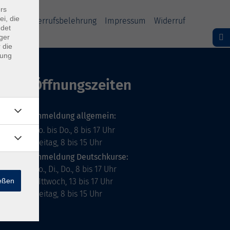
rs
ei, die
ärung
Widerrufsbelehrung
Impressum
Widerruf
ndet
ger
 die
dung
Öffnungszeiten
Anmeldung allgemein:
Mo. bis Do., 8 bis 17 Uhr
Freitag, 8 bis 15 Uhr
Anmeldung Deutschkurse:
Mo., Di., Do., 8 bis 17 Uhr
ießen
MIttwoch, 13 bis 17 Uhr
Freitag, 8 bis 15 Uhr