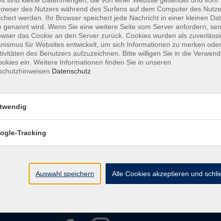
s sind kleine Datenmengen, die von einer Website gesendet und vom
owser des Nutzers während des Surfens auf dem Computer des Nutze
chert werden. Ihr Browser speichert jede Nachricht in einer kleinen Dat
AGB
Datenschutzerklärung
Barrierefreiheitserkl
 genannt wird. Wenn Sie eine weitere Seite vom Server anfordern, se
owser das Cookie an den Server zurück. Cookies wurden als zuverlässi
ismus für Websites entwickelt, um sich Informationen zu merken oder
tivitäten des Benutzers aufzuzeichnen. Bitte willigen Sie in die Verwen
okies ein. Weitere Informationen finden Sie in unseren
schutzhinweisen.
Datenschutz
Kontakt
twendig
ht
Ludwigstraße 7
95028 Hof
ogle-Tracking
Anfahrt
info@vhshoferland.de
Telefon: 09281 7145-0
bote
Auswahl speichern
Alle Cookies akzeptieren und schl
Social Media