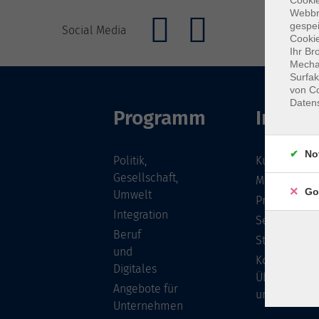
Cookie
Webbr
gespei
Social Media
Cookie
Ihr Br
Mechan
Surfak
von Co
Daten
Programm
Inhalte
No
Politik,
Kursübersic
Gesellschaft,
Musikschule
Go
Umwelt
Projekte
Integration
Service
Beruf
Stellenange
und
Kontakt/
Digitales
Über
Angebote für
uns
Unternehmen