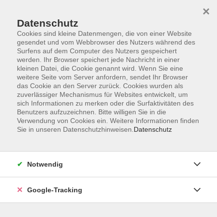
×
Datenschutz
Cookies sind kleine Datenmengen, die von einer Website
gesendet und vom Webbrowser des Nutzers während des
Surfens auf dem Computer des Nutzers gespeichert
Skip to main content
werden. Ihr Browser speichert jede Nachricht in einer
kleinen Datei, die Cookie genannt wird. Wenn Sie eine
weitere Seite vom Server anfordern, sendet Ihr Browser
Der Kurs konnte nicht gefunden werden.
das Cookie an den Server zurück. Cookies wurden als
zuverlässiger Mechanismus für Websites entwickelt, um
sich Informationen zu merken oder die Surfaktivitäten des
Benutzers aufzuzeichnen. Bitte willigen Sie in die
Verwendung von Cookies ein. Weitere Informationen finden
Sie in unseren Datenschutzhinweisen.
Datenschutz
AGB
Datenschutzerklärung
Barrierefreiheitserklärung
Notwendig
Widerrufsbelehrung
Impressum
Google-Tracking
Widerruf