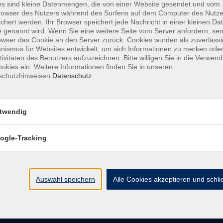
s sind kleine Datenmengen, die von einer Website gesendet und vom
owser des Nutzers während des Surfens auf dem Computer des Nutze
chert werden. Ihr Browser speichert jede Nachricht in einer kleinen Dat
AGB
Datenschutzerklärung
Barrierefreiheitserk
 genannt wird. Wenn Sie eine weitere Seite vom Server anfordern, se
owser das Cookie an den Server zurück. Cookies wurden als zuverlässi
ismus für Websites entwickelt, um sich Informationen zu merken oder
tivitäten des Benutzers aufzuzeichnen. Bitte willigen Sie in die Verwen
okies ein. Weitere Informationen finden Sie in unseren
schutzhinweisen.
Datenschutz
e
Kontakt
twendig
ht
Ludwigstraße 7
95028 Hof
ogle-Tracking
Anfahrt
info@vhshoferland.de
Telefon: 09281 7145-0
bote
Auswahl speichern
Alle Cookies akzeptieren und schl
Social Media