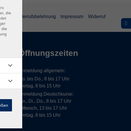
rs
ei, die
lärung
Widerrufsbelehrung
Impressum
Widerruf
ndet
ger
 die
dung
Öffnungszeiten
Anmeldung allgemein:
Mo. bis Do., 8 bis 17 Uhr
Freitag, 8 bis 15 Uhr
Anmeldung Deutschkurse:
Mo., Di., Do., 8 bis 17 Uhr
ießen
MIttwoch, 13 bis 17 Uhr
Freitag, 8 bis 15 Uhr