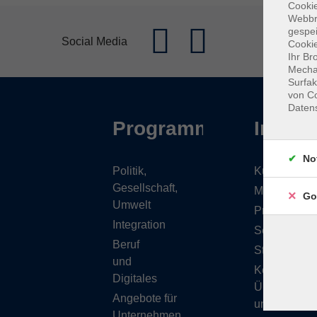
Cookie
Webbr
gespei
Social Media
Cookie
Ihr Br
Mechan
Surfak
von Co
Daten
Programm
Inhalt
No
Politik,
Kursübersic
Gesellschaft,
Musikschule
Go
Umwelt
Projekte
Integration
Service
Beruf
Stellenange
und
Kontakt/
Digitales
Über
Angebote für
uns
Unternehmen