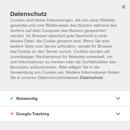
×
Datenschutz
Cookies sind kleine Datenmengen, die von einer Website
gesendet und vom Webbrowser des Nutzers während des
Surfens auf dem Computer des Nutzers gespeichert
Skip to main content
werden. Ihr Browser speichert jede Nachricht in einer
kleinen Datei, die Cookie genannt wird. Wenn Sie eine
weitere Seite vom Server anfordern, sendet Ihr Browser
Der Kurs konnte nicht gefunden werden.
das Cookie an den Server zurück. Cookies wurden als
zuverlässiger Mechanismus für Websites entwickelt, um
sich Informationen zu merken oder die Surfaktivitäten des
Benutzers aufzuzeichnen. Bitte willigen Sie in die
Verwendung von Cookies ein. Weitere Informationen finden
Sie in unseren Datenschutzhinweisen.
Datenschutz
AGB
Datenschutzerklärung
Barrierefreiheitserklärung
Notwendig
Widerrufsbelehrung
Impressum
Google-Tracking
Widerruf