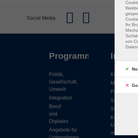
Cookie
Webbr
gespei
Social Media
Cookie
Ihr Br
Mechan
Surfak
von Co
Daten
Programm
Inhalt
No
Politik,
Kursübersic
Gesellschaft,
Musikschule
Go
Umwelt
Projekte
Integration
Service
Beruf
Stellenange
und
Kontakt/
Digitales
Über
Angebote für
uns
Unternehmen