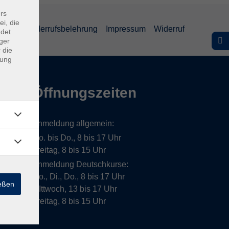
rs
ei, die
lärung
Widerrufsbelehrung
Impressum
Widerruf
ndet
ger
 die
dung
Öffnungszeiten
Anmeldung allgemein:
Mo. bis Do., 8 bis 17 Uhr
Freitag, 8 bis 15 Uhr
Anmeldung Deutschkurse:
Mo., Di., Do., 8 bis 17 Uhr
ießen
MIttwoch, 13 bis 17 Uhr
Freitag, 8 bis 15 Uhr