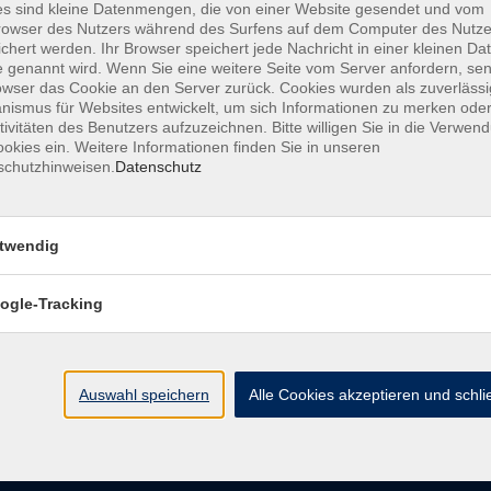
s sind kleine Datenmengen, die von einer Website gesendet und vom
owser des Nutzers während des Surfens auf dem Computer des Nutze
chert werden. Ihr Browser speichert jede Nachricht in einer kleinen Dat
AGB
Datenschutzerklärung
Barrierefreiheitserk
 genannt wird. Wenn Sie eine weitere Seite vom Server anfordern, se
owser das Cookie an den Server zurück. Cookies wurden als zuverlässi
ismus für Websites entwickelt, um sich Informationen zu merken oder
tivitäten des Benutzers aufzuzeichnen. Bitte willigen Sie in die Verwen
okies ein. Weitere Informationen finden Sie in unseren
schutzhinweisen.
Datenschutz
e
Kontakt
twendig
ht
Ludwigstraße 7
95028 Hof
ogle-Tracking
Anfahrt
info@vhshoferland.de
Telefon: 09281 7145-0
bote
Auswahl speichern
Alle Cookies akzeptieren und schl
Social Media