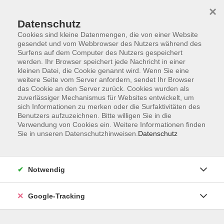
×
Datenschutz
Cookies sind kleine Datenmengen, die von einer Website
gesendet und vom Webbrowser des Nutzers während des
Surfens auf dem Computer des Nutzers gespeichert
Skip to main content
werden. Ihr Browser speichert jede Nachricht in einer
kleinen Datei, die Cookie genannt wird. Wenn Sie eine
weitere Seite vom Server anfordern, sendet Ihr Browser
Der Kurs konnte nicht gefunden werden.
das Cookie an den Server zurück. Cookies wurden als
zuverlässiger Mechanismus für Websites entwickelt, um
sich Informationen zu merken oder die Surfaktivitäten des
Benutzers aufzuzeichnen. Bitte willigen Sie in die
Verwendung von Cookies ein. Weitere Informationen finden
Sie in unseren Datenschutzhinweisen.
Datenschutz
AGB
Datenschutzerklärung
Barrierefreiheitserklärung
Notwendig
Widerrufsbelehrung
Impressum
Google-Tracking
Widerruf