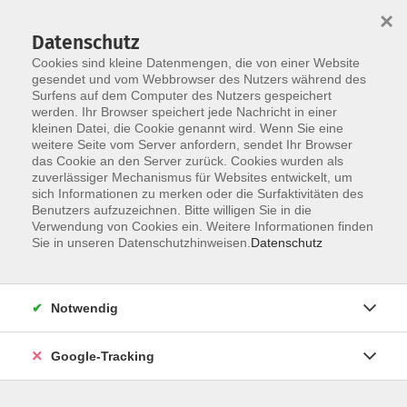
×
Datenschutz
Cookies sind kleine Datenmengen, die von einer Website
gesendet und vom Webbrowser des Nutzers während des
Surfens auf dem Computer des Nutzers gespeichert
Skip to main content
werden. Ihr Browser speichert jede Nachricht in einer
kleinen Datei, die Cookie genannt wird. Wenn Sie eine
weitere Seite vom Server anfordern, sendet Ihr Browser
Der Kurs konnte nicht gefunden werden.
das Cookie an den Server zurück. Cookies wurden als
zuverlässiger Mechanismus für Websites entwickelt, um
sich Informationen zu merken oder die Surfaktivitäten des
Benutzers aufzuzeichnen. Bitte willigen Sie in die
Verwendung von Cookies ein. Weitere Informationen finden
AGB
Sie in unseren Datenschutzhinweisen.
Datenschutz
Datenschutzerklärung
Barrierefreiheitserklärung
Notwendig
Widerrufsbelehrung
Impressum
Google-Tracking
Widerruf