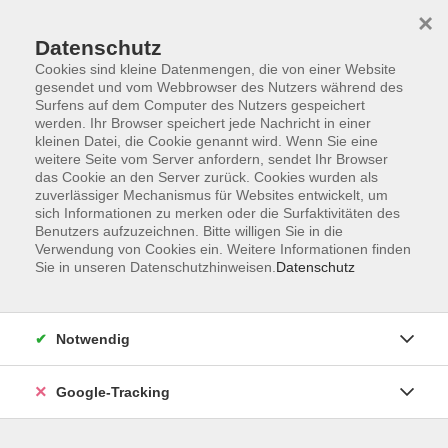
×
Datenschutz
Cookies sind kleine Datenmengen, die von einer Website
gesendet und vom Webbrowser des Nutzers während des
Surfens auf dem Computer des Nutzers gespeichert
Skip to main content
werden. Ihr Browser speichert jede Nachricht in einer
kleinen Datei, die Cookie genannt wird. Wenn Sie eine
weitere Seite vom Server anfordern, sendet Ihr Browser
Der Kurs konnte nicht gefunden werden.
das Cookie an den Server zurück. Cookies wurden als
zuverlässiger Mechanismus für Websites entwickelt, um
sich Informationen zu merken oder die Surfaktivitäten des
Benutzers aufzuzeichnen. Bitte willigen Sie in die
Verwendung von Cookies ein. Weitere Informationen finden
Sie in unseren Datenschutzhinweisen.
Datenschutz
AGB
Datenschutzerklärung
Barrierefreiheitserklärung
Notwendig
Widerrufsbelehrung
Impressum
Google-Tracking
Widerruf