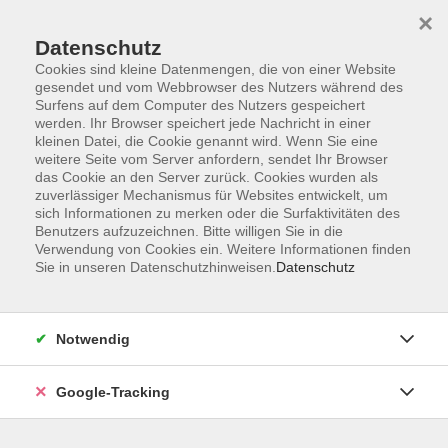
×
Datenschutz
Cookies sind kleine Datenmengen, die von einer Website
gesendet und vom Webbrowser des Nutzers während des
Surfens auf dem Computer des Nutzers gespeichert
Skip to main content
werden. Ihr Browser speichert jede Nachricht in einer
kleinen Datei, die Cookie genannt wird. Wenn Sie eine
weitere Seite vom Server anfordern, sendet Ihr Browser
Der Kurs konnte nicht gefunden werden.
das Cookie an den Server zurück. Cookies wurden als
zuverlässiger Mechanismus für Websites entwickelt, um
sich Informationen zu merken oder die Surfaktivitäten des
Benutzers aufzuzeichnen. Bitte willigen Sie in die
Verwendung von Cookies ein. Weitere Informationen finden
Sie in unseren Datenschutzhinweisen.
Datenschutz
AGB
Datenschutzerklärung
Barrierefreiheitserklärung
Notwendig
Widerrufsbelehrung
Impressum
Google-Tracking
Widerruf