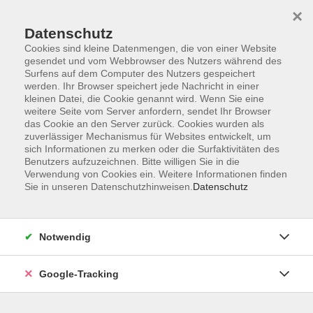
×
Datenschutz
Cookies sind kleine Datenmengen, die von einer Website
gesendet und vom Webbrowser des Nutzers während des
Surfens auf dem Computer des Nutzers gespeichert
Skip to main content
werden. Ihr Browser speichert jede Nachricht in einer
kleinen Datei, die Cookie genannt wird. Wenn Sie eine
weitere Seite vom Server anfordern, sendet Ihr Browser
Der Kurs konnte nicht gefunden werden.
das Cookie an den Server zurück. Cookies wurden als
zuverlässiger Mechanismus für Websites entwickelt, um
sich Informationen zu merken oder die Surfaktivitäten des
Benutzers aufzuzeichnen. Bitte willigen Sie in die
Verwendung von Cookies ein. Weitere Informationen finden
Sie in unseren Datenschutzhinweisen.
Datenschutz
AGB
Datenschutzerklärung
Barrierefreiheitserklärung
Notwendig
Widerrufsbelehrung
Impressum
Google-Tracking
Widerruf