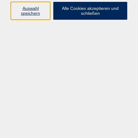
Auswahl
Alle Cookies akzeptieren und
Di. 22.09.2026 18:00
speichern
schließen
Lutherschule, Kirchplatz 7, 95213 Münchberg
Step-Aerobic
Di. 22.09.2026 19:15
Lutherschule, Kirchplatz 7, 95213 Münchberg
Pilates - Donnerstagskurs
Do. 24.09.2026 18:00
Lutherschule, Kirchplatz 7, 95213 Münchberg