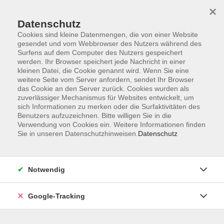
×
Datenschutz
Cookies sind kleine Datenmengen, die von einer Website
gesendet und vom Webbrowser des Nutzers während des
Surfens auf dem Computer des Nutzers gespeichert
Skip to main content
You are here:
werden. Ihr Browser speichert jede Nachricht in einer
Kontakt/Über uns
kleinen Datei, die Cookie genannt wird. Wenn Sie eine
Unsere Dozenten und Dozentinnen
weitere Seite vom Server anfordern, sendet Ihr Browser
das Cookie an den Server zurück. Cookies wurden als
zuverlässiger Mechanismus für Websites entwickelt, um
sich Informationen zu merken oder die Surfaktivitäten des
Benutzers aufzuzeichnen. Bitte willigen Sie in die
Verwendung von Cookies ein. Weitere Informationen finden
Sie in unseren Datenschutzhinweisen.
Datenschutz
Volk, Tippi
Notwendig
Google-Tracking
Pilates - Dienstagkurs