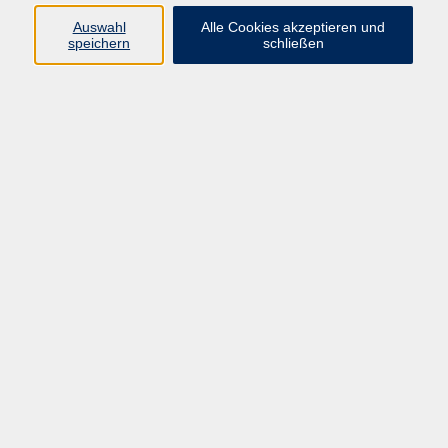
Shibori- und Batik-Textilworkshop
Auswahl
Alle Cookies akzeptieren und
speichern
schließen
Sa. 10.10.2026 12:30
Fabrikzeile 21 (Hoftex Group), 95028 Hof
Koreanische Küche
Sa. 17.10.2026 16:00
Fabrikzeile 21 (Hoftex Group), 95028 Hof
Makramé-Taschen gestalten – Indien kreativ
entdecken
Sa. 07.11.2026 16:00
Fabrikzeile 21 (Hoftex Group), 95028 Hof