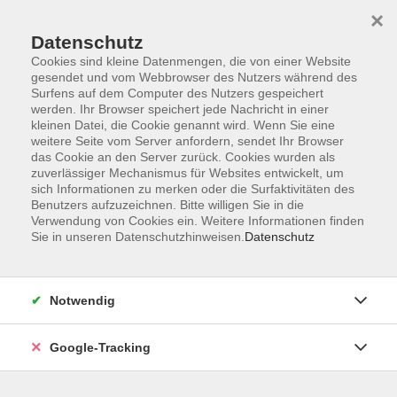
×
Datenschutz
Cookies sind kleine Datenmengen, die von einer Website
gesendet und vom Webbrowser des Nutzers während des
Surfens auf dem Computer des Nutzers gespeichert
Skip to main content
You are here:
werden. Ihr Browser speichert jede Nachricht in einer
Kontakt/Über uns
kleinen Datei, die Cookie genannt wird. Wenn Sie eine
Unsere Dozenten und Dozentinnen
weitere Seite vom Server anfordern, sendet Ihr Browser
das Cookie an den Server zurück. Cookies wurden als
zuverlässiger Mechanismus für Websites entwickelt, um
sich Informationen zu merken oder die Surfaktivitäten des
Sanchi-Küfner, Sabya
Benutzers aufzuzeichnen. Bitte willigen Sie in die
Verwendung von Cookies ein. Weitere Informationen finden
Sie in unseren Datenschutzhinweisen.
Datenschutz
Interkulturelles im Hofer Land
Mo. 07.09.2026 18:00
Notwendig
VHS, Ludwigstraße 7, 95028 Hof
Google-Tracking