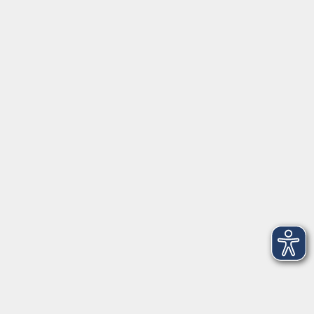
info@vhshoferland.de
Telefon: 09281 7145-0
Social Media