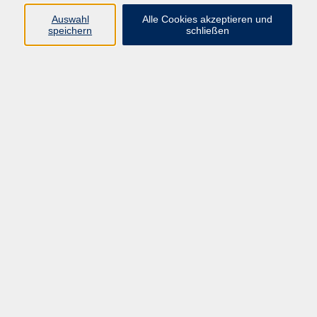
Widerrufsbelehrung
Impressum
Auswahl
Alle Cookies akzeptieren und
speichern
schließen
Widerruf
Programm
Politik, Gesellschaft, Umwelt
Integration
Beruf und Digitales
Angebote für Unternehmen
Sprachen
Gesundheit
Kultur, Gestalten
Junge vhs, Eltern, Senioren
Kurse nach Außenstellen