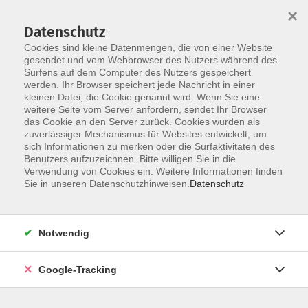
×
Datenschutz
Cookies sind kleine Datenmengen, die von einer Website
gesendet und vom Webbrowser des Nutzers während des
Surfens auf dem Computer des Nutzers gespeichert
Skip to main content
You are here:
werden. Ihr Browser speichert jede Nachricht in einer
Kontakt/Über uns
kleinen Datei, die Cookie genannt wird. Wenn Sie eine
Unsere Dozenten und Dozentinnen
weitere Seite vom Server anfordern, sendet Ihr Browser
das Cookie an den Server zurück. Cookies wurden als
zuverlässiger Mechanismus für Websites entwickelt, um
sich Informationen zu merken oder die Surfaktivitäten des
Benutzers aufzuzeichnen. Bitte willigen Sie in die
Der Dozent konnte leider nicht gefunden
Verwendung von Cookies ein. Weitere Informationen finden
werden
Sie in unseren Datenschutzhinweisen.
Datenschutz
Notwendig
AGB
Datenschutzerklärung
Google-Tracking
Barrierefreiheitserklärung