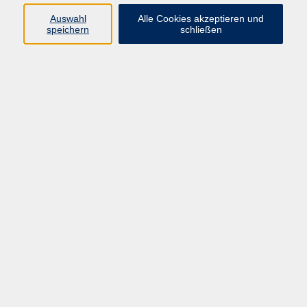
Auswahl
Alle Cookies akzeptieren und
speichern
schließen
Hatha-Yoga
Mo. 07.12.2026 17:00
Leupoldsgrün, Bürgerhaus "Alte Schule"
(Schulstraße 1)
zurück zur Übersicht
AGB
Datenschutzerklärung
Barrierefreiheitserklärung