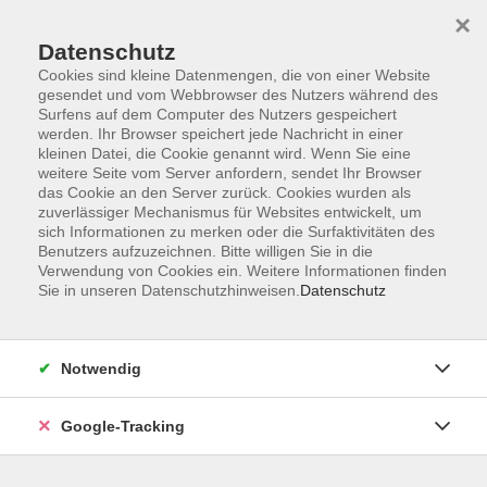
×
Datenschutz
Cookies sind kleine Datenmengen, die von einer Website
gesendet und vom Webbrowser des Nutzers während des
Surfens auf dem Computer des Nutzers gespeichert
Skip to main content
You are here:
werden. Ihr Browser speichert jede Nachricht in einer
Kontakt/Über uns
kleinen Datei, die Cookie genannt wird. Wenn Sie eine
Unsere Dozenten und Dozentinnen
weitere Seite vom Server anfordern, sendet Ihr Browser
das Cookie an den Server zurück. Cookies wurden als
zuverlässiger Mechanismus für Websites entwickelt, um
sich Informationen zu merken oder die Surfaktivitäten des
Armbruster, Felicitas
Benutzers aufzuzeichnen. Bitte willigen Sie in die
Verwendung von Cookies ein. Weitere Informationen finden
Ergotherapeutin und
Sie in unseren Datenschutzhinweisen.
Datenschutz
Yogalehrerin
Notwendig
Hatha-Yoga
Mo. 21.09.2026 17:00
Google-Tracking
Leupoldsgrün, Bürgerhaus "Alte Schule"
(Schulstraße 1)