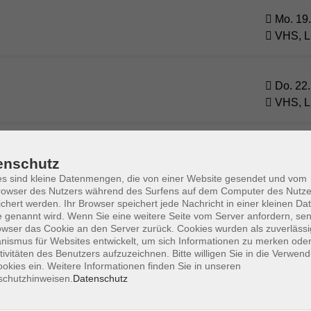
Mo. 19.
VHS, L
Do. 22.
VHS, L
Sa. 07.
uen
enschutz
VHS, L
s sind kleine Datenmengen, die von einer Website gesendet und vom
owser des Nutzers während des Surfens auf dem Computer des Nutze
chert werden. Ihr Browser speichert jede Nachricht in einer kleinen Dat
 genannt wird. Wenn Sie eine weitere Seite vom Server anfordern, se
Do. 14.
s Training und Achtsamkeit
owser das Cookie an den Server zurück. Cookies wurden als zuverlässi
VHS, L
ismus für Websites entwickelt, um sich Informationen zu merken oder
tivitäten des Benutzers aufzuzeichnen. Bitte willigen Sie in die Verwen
okies ein. Weitere Informationen finden Sie in unseren
schutzhinweisen.
Datenschutz