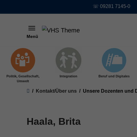
☏ 09281 7145-0
Menü
Skip to main content
Politik, Gesellschaft,
Integration
Beruf und Digitales
Umwelt
You are here:
Kontakt/Über uns
Unsere Dozenten und 
Haala, Brita