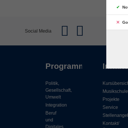
No
Go
Social Media
Programm
Inhalt
Politik,
Kursübersic
Gesellschaft,
Musikschule
Umwelt
Projekte
Integration
Service
Beruf
Stellenange
und
Kontakt/
Digitales