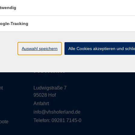
twendig
ogle-Tracking
AGB
Datenschutzerklärung
Barrierefreiheitserk
Auswahl speichern
Alle Cookies akzeptieren und schl
e
Kontakt
ht
Ludwigstraße 7
95028 Hof
Anfahrt
info@vhshoferland.de
Telefon: 09281 7145-0
bote