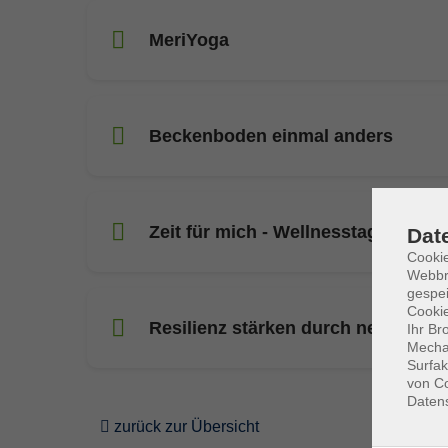
MeriYoga
Beckenboden einmal anders
Zeit für mich - Wellnesstag für Fra
Dat
Cookie
Webbr
gespei
Cookie
Resilienz stärken durch neuronale
Ihr Br
Mechan
Surfak
von Co
Daten
zurück zur Übersicht