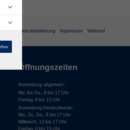
lärung
Widerrufsbelehrung
Impressum
Widerruf
ießen
Öffnungszeiten
Anmeldung allgemein:
Mo. bis Do., 8 bis 17 Uhr
Freitag, 8 bis 15 Uhr
Anmeldung Deutschkurse:
Mo., Di., Do., 8 bis 17 Uhr
MIttwoch, 13 bis 17 Uhr
Freitag, 8 bis 15 Uhr