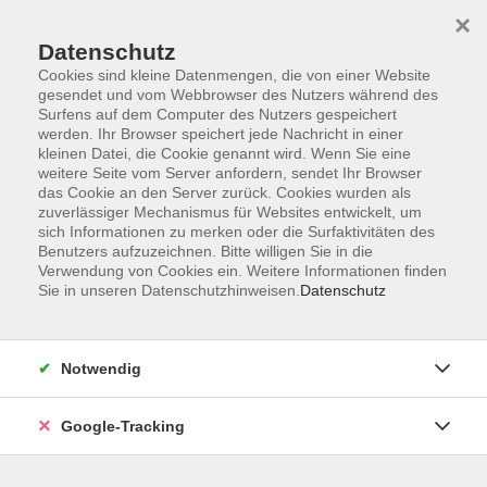
×
Datenschutz
Cookies sind kleine Datenmengen, die von einer Website
gesendet und vom Webbrowser des Nutzers während des
Surfens auf dem Computer des Nutzers gespeichert
Skip to main content
You are here:
werden. Ihr Browser speichert jede Nachricht in einer
Kontakt/Über uns
kleinen Datei, die Cookie genannt wird. Wenn Sie eine
Unsere Dozenten und Dozentinnen
weitere Seite vom Server anfordern, sendet Ihr Browser
das Cookie an den Server zurück. Cookies wurden als
zuverlässiger Mechanismus für Websites entwickelt, um
sich Informationen zu merken oder die Surfaktivitäten des
Benutzers aufzuzeichnen. Bitte willigen Sie in die
Der Dozent konnte leider nicht gefunden werden
Verwendung von Cookies ein. Weitere Informationen finden
Sie in unseren Datenschutzhinweisen.
Datenschutz
Notwendig
AGB
Datenschutzerklärung
Google-Tracking
Barrierefreiheitserklärung
Widerrufsbelehrung