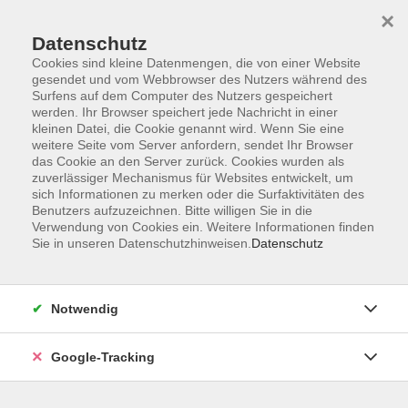
×
Datenschutz
Cookies sind kleine Datenmengen, die von einer Website
gesendet und vom Webbrowser des Nutzers während des
Surfens auf dem Computer des Nutzers gespeichert
Skip to main content
You are here:
werden. Ihr Browser speichert jede Nachricht in einer
Kontakt/Über uns
kleinen Datei, die Cookie genannt wird. Wenn Sie eine
Unsere Dozenten und Dozentinnen
weitere Seite vom Server anfordern, sendet Ihr Browser
das Cookie an den Server zurück. Cookies wurden als
zuverlässiger Mechanismus für Websites entwickelt, um
sich Informationen zu merken oder die Surfaktivitäten des
Benutzers aufzuzeichnen. Bitte willigen Sie in die
Der Dozent konnte leider nicht gefunden werden
Verwendung von Cookies ein. Weitere Informationen finden
Sie in unseren Datenschutzhinweisen.
Datenschutz
Notwendig
AGB
Datenschutzerklärung
Google-Tracking
Barrierefreiheitserklärung
Widerrufsbelehrung