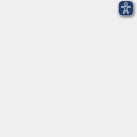
Öffnungszeiten
Anmeldung allgemein:
Mo. bis Do., 8 bis 17 Uhr
Freitag, 8 bis 15 Uhr