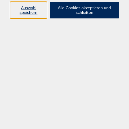
Auswahl
Alle Cookies akzeptieren und
speichern
schließen
Kinderkochkurs - Fortgeschrittene (ab 3.
Klasse)
Mi. 04.11.2026 09:30
Mittelschule Münchberg-Poppenreuth,
Poppenreuth 38, Münchberg
Kinderkochkurs - Anfänger (ab 3. Klasse)
Mi. 04.11.2026 13:00
Mittelschule Münchberg-Poppenreuth,
Poppenreuth 38, Münchberg