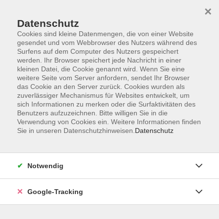
×
Datenschutz
Cookies sind kleine Datenmengen, die von einer Website
gesendet und vom Webbrowser des Nutzers während des
Surfens auf dem Computer des Nutzers gespeichert
Skip to main content
You are here:
werden. Ihr Browser speichert jede Nachricht in einer
Kontakt/Über uns
kleinen Datei, die Cookie genannt wird. Wenn Sie eine
Unsere Dozenten und Dozentinnen
weitere Seite vom Server anfordern, sendet Ihr Browser
das Cookie an den Server zurück. Cookies wurden als
zuverlässiger Mechanismus für Websites entwickelt, um
sich Informationen zu merken oder die Surfaktivitäten des
Kreil, Gabriele
Benutzers aufzuzeichnen. Bitte willigen Sie in die
Verwendung von Cookies ein. Weitere Informationen finden
Fachoberlehrerin
Sie in unseren Datenschutzhinweisen.
Datenschutz
Pflanzenbasiert genießen
Notwendig
Do. 08.10.2026 17:30
Mittelschule Münchberg-Poppenreuth,
Google-Tracking
Poppenreuth 38, Münchberg