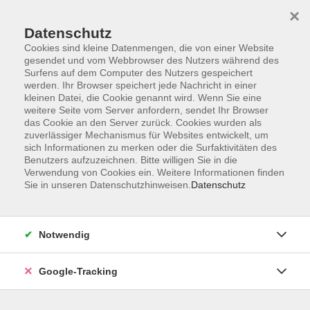
×
Datenschutz
Cookies sind kleine Datenmengen, die von einer Website
gesendet und vom Webbrowser des Nutzers während des
Surfens auf dem Computer des Nutzers gespeichert
Skip to main content
You are here:
werden. Ihr Browser speichert jede Nachricht in einer
Kontakt/Über uns
kleinen Datei, die Cookie genannt wird. Wenn Sie eine
Unsere Dozenten und Dozentinnen
weitere Seite vom Server anfordern, sendet Ihr Browser
das Cookie an den Server zurück. Cookies wurden als
zuverlässiger Mechanismus für Websites entwickelt, um
sich Informationen zu merken oder die Surfaktivitäten des
Benutzers aufzuzeichnen. Bitte willigen Sie in die
Der Dozent konnte leider nicht gefunden werden
Verwendung von Cookies ein. Weitere Informationen finden
Sie in unseren Datenschutzhinweisen.
Datenschutz
Notwendig
AGB
Datenschutzerklärung
Google-Tracking
Barrierefreiheitserklärung
Widerrufsbelehrung