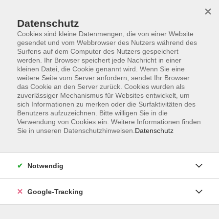
×
Datenschutz
Cookies sind kleine Datenmengen, die von einer Website
gesendet und vom Webbrowser des Nutzers während des
Surfens auf dem Computer des Nutzers gespeichert
Skip to main content
You are here:
werden. Ihr Browser speichert jede Nachricht in einer
Kontakt/Über uns
kleinen Datei, die Cookie genannt wird. Wenn Sie eine
Unsere Dozenten und Dozentinnen
weitere Seite vom Server anfordern, sendet Ihr Browser
das Cookie an den Server zurück. Cookies wurden als
zuverlässiger Mechanismus für Websites entwickelt, um
sich Informationen zu merken oder die Surfaktivitäten des
Petermann, Eva
Benutzers aufzuzeichnen. Bitte willigen Sie in die
Verwendung von Cookies ein. Weitere Informationen finden
OStRin a.D.
Sie in unseren Datenschutzhinweisen.
Datenschutz
Keeping up with the English language -
Notwendig
Niveaustufe B2
Do. 01.10.2026 09:00
Google-Tracking
Geschwister-Scholl-Mittelschule, August-Bebel-
Str. 30, 95126 Schwarzenbach an der Saale