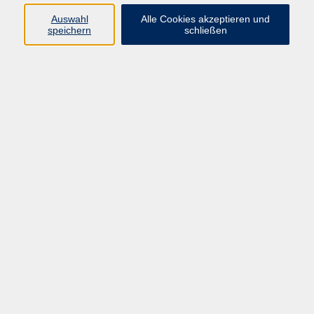
Auswahl
Alle Cookies akzeptieren und
speichern
schließen
zurück zur Übersicht
AGB
Datenschutzerklärung
Barrierefreiheitserklärung
Widerrufsbelehrung
Impressum
Widerruf
Programm