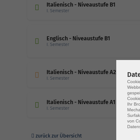
Italienisch - Niveaustufe B1
I. Semester
Englisch - Niveaustufe B1
I. Semester
Italienisch - Niveaustufe A2
Dat
I. Semester
Cookie
Webbr
gespei
Cookie
Italienisch - Niveaustufe A1
Ihr Br
I. Semester
Mechan
Surfak
von Co
Daten
zurück zur Übersicht