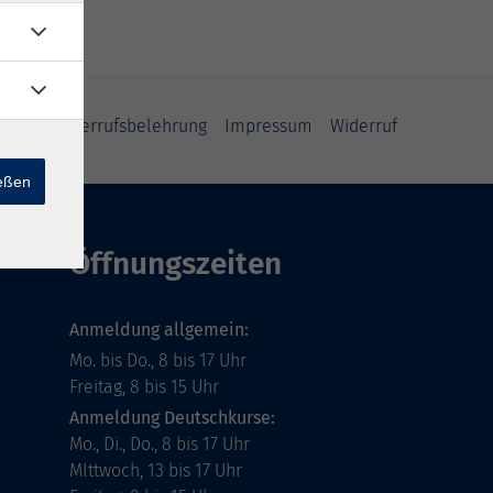
ärung
Widerrufsbelehrung
Impressum
Widerruf
ießen
Öffnungszeiten
Anmeldung allgemein:
Mo. bis Do., 8 bis 17 Uhr
Freitag, 8 bis 15 Uhr
Anmeldung Deutschkurse:
Mo., Di., Do., 8 bis 17 Uhr
MIttwoch, 13 bis 17 Uhr