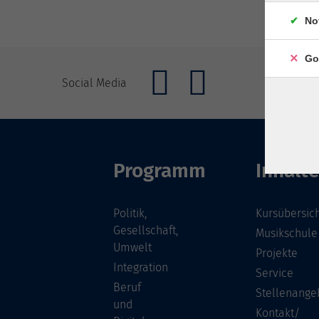
No
Go
Social Media
Programm
Inhalte
Politik,
Kursübersic
Gesellschaft,
Musikschule
Umwelt
Projekte
Integration
Service
Beruf
Stellenange
und
Kontakt/