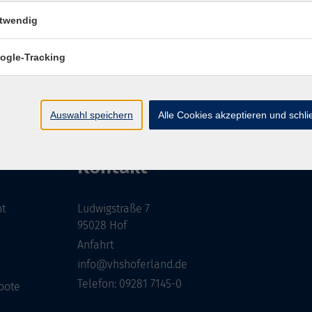
twendig
ogle-Tracking
AGB
Datenschutzerklärung
Barrierefreiheitserkl
Auswahl speichern
Alle Cookies akzeptieren und schl
Kontakt
ht
Ludwigstraße 7
95028 Hof
Anfahrt
info@vhshoferland.de
Telefon: 09281 7145-0
bote