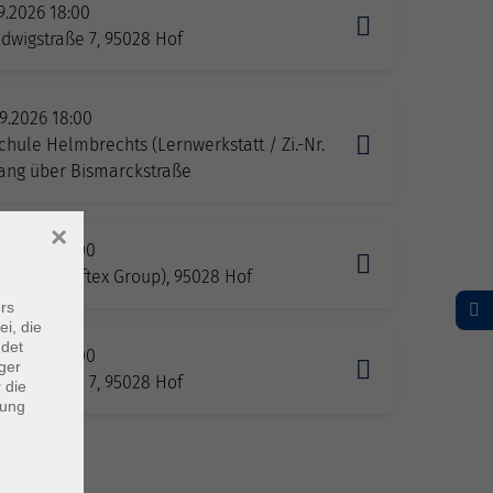
9.2026 18:00
dwigstraße 7, 95028 Hof
9.2026 18:00
hule Helmbrechts (Lernwerkstatt / Zi.-Nr.
gang über Bismarckstraße
×
09.2026 18:00
eile 21 (Hoftex Group), 95028 Hof
rs
ei, die
ndet
10.2026 18:00
ger
dwigstraße 7, 95028 Hof
 die
dung