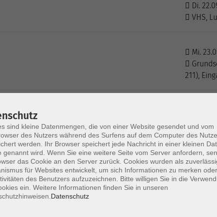
Di. 22.0
VHS, Lu
Mi. 23.0
Grundsc
211), Ein
Do. 24.
enschutz
Fabrikz
s sind kleine Datenmengen, die von einer Website gesendet und vom
owser des Nutzers während des Surfens auf dem Computer des Nutze
chert werden. Ihr Browser speichert jede Nachricht in einer kleinen Dat
 genannt wird. Wenn Sie eine weitere Seite vom Server anfordern, se
Mo. 05.
owser das Cookie an den Server zurück. Cookies wurden als zuverlässi
VHS, Lu
ismus für Websites entwickelt, um sich Informationen zu merken oder
tivitäten des Benutzers aufzuzeichnen. Bitte willigen Sie in die Verwen
okies ein. Weitere Informationen finden Sie in unseren
schutzhinweisen.
Datenschutz