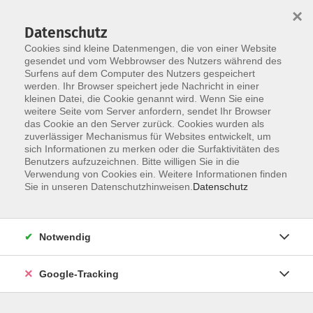
×
Datenschutz
Cookies sind kleine Datenmengen, die von einer Website
gesendet und vom Webbrowser des Nutzers während des
Surfens auf dem Computer des Nutzers gespeichert
Skip to main content
werden. Ihr Browser speichert jede Nachricht in einer
kleinen Datei, die Cookie genannt wird. Wenn Sie eine
weitere Seite vom Server anfordern, sendet Ihr Browser
Der Kurs konnte nicht gefunden werden.
das Cookie an den Server zurück. Cookies wurden als
zuverlässiger Mechanismus für Websites entwickelt, um
sich Informationen zu merken oder die Surfaktivitäten des
Benutzers aufzuzeichnen. Bitte willigen Sie in die
Verwendung von Cookies ein. Weitere Informationen finden
AGB
Sie in unseren Datenschutzhinweisen.
Datenschutz
Datenschutzerklärung
Barrierefreiheitserklärung
Notwendig
Widerrufsbelehrung
Impressum
Google-Tracking
Widerruf