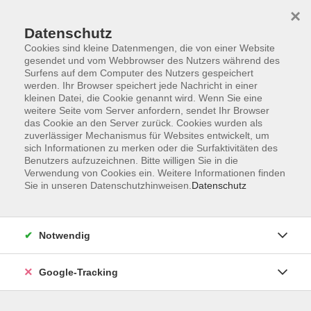
×
Datenschutz
Cookies sind kleine Datenmengen, die von einer Website
gesendet und vom Webbrowser des Nutzers während des
Surfens auf dem Computer des Nutzers gespeichert
Skip to main content
werden. Ihr Browser speichert jede Nachricht in einer
kleinen Datei, die Cookie genannt wird. Wenn Sie eine
weitere Seite vom Server anfordern, sendet Ihr Browser
Der Kurs konnte nicht gefunden werden.
das Cookie an den Server zurück. Cookies wurden als
zuverlässiger Mechanismus für Websites entwickelt, um
sich Informationen zu merken oder die Surfaktivitäten des
Benutzers aufzuzeichnen. Bitte willigen Sie in die
Verwendung von Cookies ein. Weitere Informationen finden
Sie in unseren Datenschutzhinweisen.
Datenschutz
AGB
Datenschutzerklärung
Barrierefreiheitserklärung
Notwendig
Widerrufsbelehrung
Impressum
Google-Tracking
Widerruf