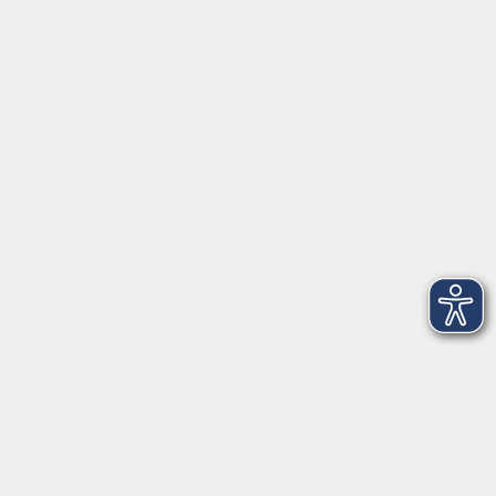
Ludwigstraße 7
95028 Hof
Anfahrt
info@vhshoferland.de
Telefon: 09281 7145-0
Social Media