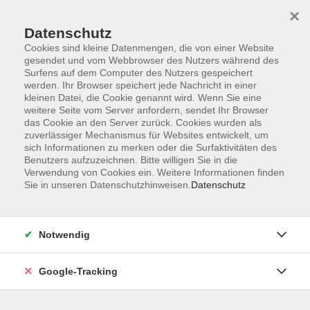
×
Datenschutz
Cookies sind kleine Datenmengen, die von einer Website
gesendet und vom Webbrowser des Nutzers während des
Surfens auf dem Computer des Nutzers gespeichert
Skip to main content
werden. Ihr Browser speichert jede Nachricht in einer
kleinen Datei, die Cookie genannt wird. Wenn Sie eine
weitere Seite vom Server anfordern, sendet Ihr Browser
Neue Medien für Menschen
das Cookie an den Server zurück. Cookies wurden als
zuverlässiger Mechanismus für Websites entwickelt, um
ab 60
sich Informationen zu merken oder die Surfaktivitäten des
Benutzers aufzuzeichnen. Bitte willigen Sie in die
Verwendung von Cookies ein. Weitere Informationen finden
Sie in unseren Datenschutzhinweisen.
Datenschutz
5 Kurse
Notwendig
zurück zu Beruf und Digitales
Google-Tracking
Unser Kurse für die Generation 50+ fördert
digitale Kompetenzen, um aktive Teilnahme in