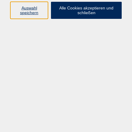
Auswahl
Alle Cookies akzeptieren und
Maßgeschneiderte Seminare und
speichern
schließen
Schulungen, individuell auf Ihre
Bedürfnisse angepasst
Professionelle Inhouse- sowie Online-
Schulungen
Voll ausgestattete Tagungsräume für
kleine und große Gruppen
Moderne Medien und Technik
Tagungshaus mit
Übernachtungsmöglichkeiten in stilvollem
Ambiente
Kulinarisches Verwöhnprogramm mit
verschiedenen Verpflegungspauschalen
Passendes Rahmenprogramm für Ihr
Team
Kurse nach Themen
Kompetenzen
10