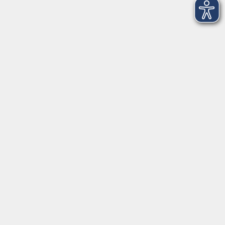
Öffnungszeiten
Anmeldung allgemein:
Mo. bis Do., 8 bis 17 Uhr
Freitag, 8 bis 15 Uhr
Anmeldung Deutschkurse: