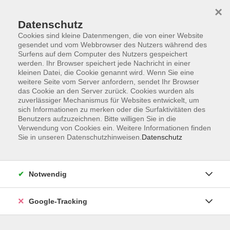
×
Datenschutz
Cookies sind kleine Datenmengen, die von einer Website
gesendet und vom Webbrowser des Nutzers während des
Surfens auf dem Computer des Nutzers gespeichert
Skip to main content
werden. Ihr Browser speichert jede Nachricht in einer
kleinen Datei, die Cookie genannt wird. Wenn Sie eine
weitere Seite vom Server anfordern, sendet Ihr Browser
das Cookie an den Server zurück. Cookies wurden als
Angebote für Unternehmen
zuverlässiger Mechanismus für Websites entwickelt, um
sich Informationen zu merken oder die Surfaktivitäten des
Benutzers aufzuzeichnen. Bitte willigen Sie in die
Verwendung von Cookies ein. Weitere Informationen finden
Sie in unseren Datenschutzhinweisen.
Datenschutz
68 Kurse
Notwendig
Hier finden Sie unser Weiterbildungsangebot
Google-Tracking
speziell für Unternehmen und Angestellte.
Wir bieten: