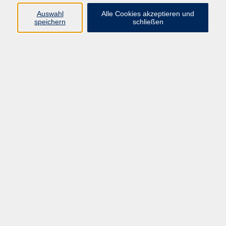
Integration geben und Einheimischen zeigen, wie
Menschen mit Migrationshintergrund die Region
Auswahl
Alle Cookies akzeptieren und
speichern
schließen
bereichern.
Broschüre: "Irgendwie hat sich alles vermischt"
Download - Teil 1
Download - Teil 2
Wegweiser für Zugewanderte
Beigelegt ist jeder Broschüre ein kleiner Wegweiser für
Zugewanderte, in dem die Syrerin Marwah Kol Ali