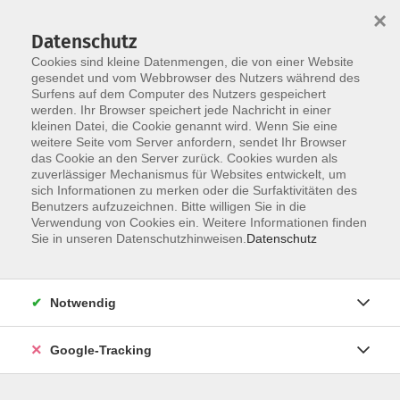
×
Datenschutz
Cookies sind kleine Datenmengen, die von einer Website
gesendet und vom Webbrowser des Nutzers während des
Surfens auf dem Computer des Nutzers gespeichert
Skip to main content
werden. Ihr Browser speichert jede Nachricht in einer
kleinen Datei, die Cookie genannt wird. Wenn Sie eine
Broschüre von Zugewanderten für
weitere Seite vom Server anfordern, sendet Ihr Browser
Zugewanderte und Einheimische
das Cookie an den Server zurück. Cookies wurden als
zuverlässiger Mechanismus für Websites entwickelt, um
sich Informationen zu merken oder die Surfaktivitäten des
Mit der Herausgabe der Broschüre „Irgendwie hat sich
Benutzers aufzuzeichnen. Bitte willigen Sie in die
Verwendung von Cookies ein. Weitere Informationen finden
alles vermischt“ zeigt die VHS wie gelungene Integration
Sie in unseren Datenschutzhinweisen.
Datenschutz
funktioniert. Neun Zugewanderte aus verschiedenen
Ländern teilen darin ihre Geschichten mit anderen
Zugewanderten und Einheimischen. Sie zeigen den Mut
Notwendig
von Menschen, einen Neuanfang in einer fremden Kultur
zu wagen und das eigene Leben unter teils völlig anderen
Google-Tracking
Umständen in die Hand zu nehmen. So soll diese
Broschüre anderen Zugewanderten Impulse zur aktiven