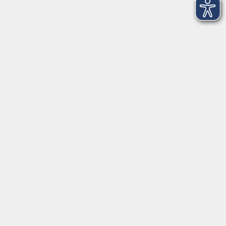
Öffnungszeiten
Anmeldung allgemein:
Mo. bis Do., 8 bis 17 Uhr
Freitag, 8 bis 15 Uhr
Anmeldung Deutschkurse: