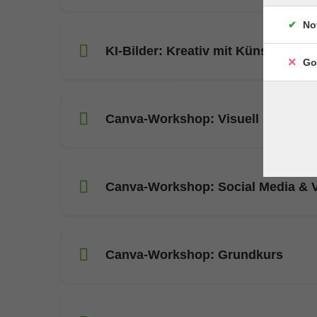
No
KI-Bilder: Kreativ mit Künstlicher I
Go
Canva-Workshop: Visuell starke Pr
Canva-Workshop: Social Media & V
Canva-Workshop: Grundkurs