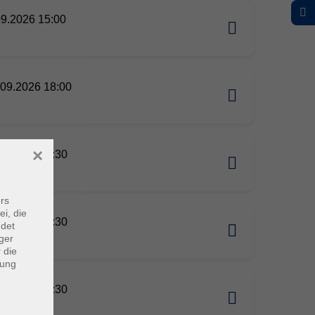
09.2026 15:00
09.2026 18:00
×
09.2026 16:30
rs
ei, die
09.2026 17:30
ndet
ger
 die
dung
09.2026 18:30