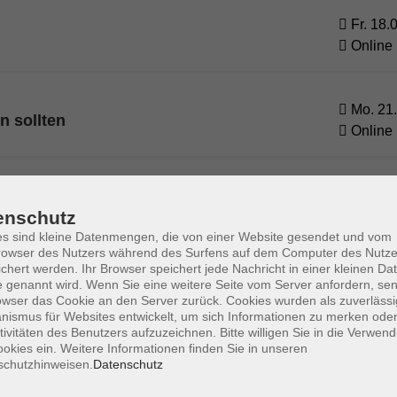
Fr. 18.
Online
Mo. 21.
n sollten
Online
Di. 22.
z effektiv steuern
enschutz
Online
s sind kleine Datenmengen, die von einer Website gesendet und vom
owser des Nutzers während des Surfens auf dem Computer des Nutze
chert werden. Ihr Browser speichert jede Nachricht in einer kleinen Dat
Di. 22.
 genannt wird. Wenn Sie eine weitere Seite vom Server anfordern, se
elligenz für Präsentationen
owser das Cookie an den Server zurück. Cookies wurden als zuverlässi
Online
ismus für Websites entwickelt, um sich Informationen zu merken oder
tivitäten des Benutzers aufzuzeichnen. Bitte willigen Sie in die Verwen
okies ein. Weitere Informationen finden Sie in unseren
schutzhinweisen.
Datenschutz
Di. 22.
nz für Anfänger
Online