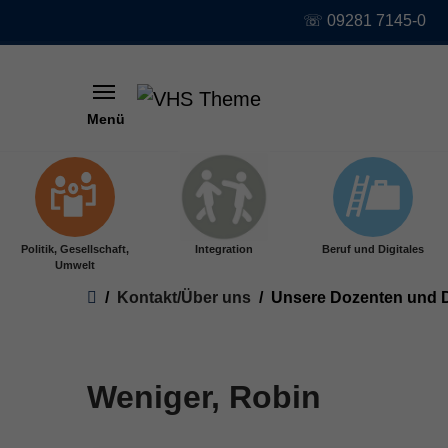
☏ 09281 7145-0
Menü
Skip to main content
Politik, Gesellschaft,
Integration
Beruf und Digitales
Umwelt
You are here:
Kontakt/Über uns
Unsere Dozenten und 
Weniger, Robin