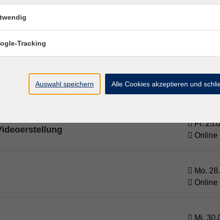
twendig
Mi. 23.
ntelligenz
Online
ogle-Tracking
Mi. 23.
äsentationen erstellen
Auswahl speichern
Alle Cookies akzeptieren und schl
Online
Fr. 25.
ideoerstellung
Online
Mo. 28.
Online
Mi. 30.