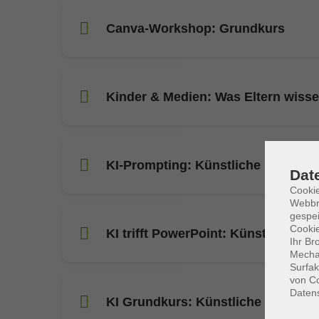
Canva-Workshop: Grundkurs
Kinder & Medien: Was Eltern wisse
KI-Prompting: Künstliche Intelligen
Dat
Cookie
Webbr
gespei
Cookie
KI trifft PowerPoint: Künstliche Int
Ihr Br
Mechan
Surfak
von Co
Daten
KI Grundkurs: Künstliche Intellige